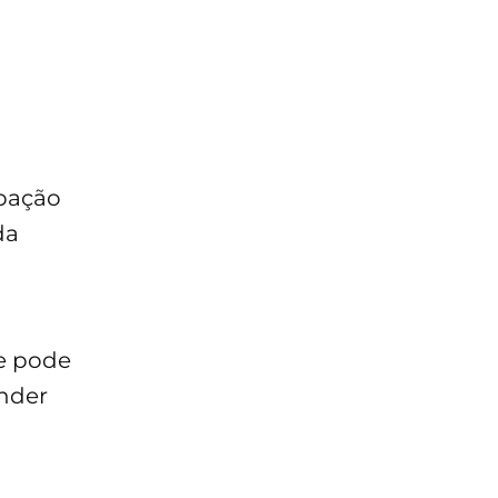
ipação
da
ue pode
nder