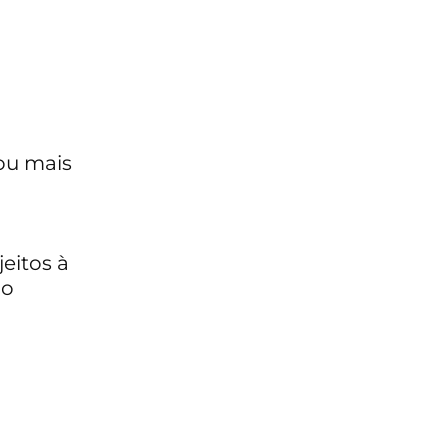
ou mais
eitos à
ão