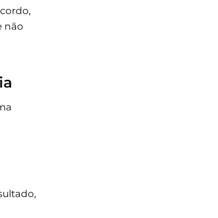
cordo,
e não
ia
uma
sultado,