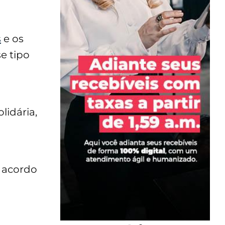
s
e os
e tipo
lidária,
e acordo