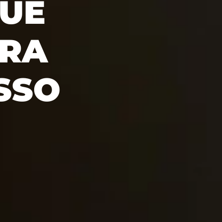
QUE
ARA
SSO