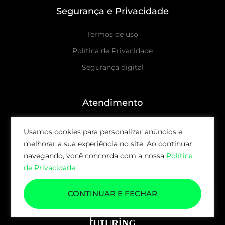
Segurança e Privacidade
Termos de uso
Política de Privacidade
Segurança digital
Atendimento
Canal de Denúncias
Usamos cookies para personalizar anúncios e
Ouvidoria
melhorar a sua experiência no site. Ao continuar
navegando, você concorda com a nossa
Política
Canais de atendimento
de Privacidade
© 2026 AUDAX CAPITAL | TODOS OS DIREITOS
CONTINUAR E FECHAR
RESERVADOS.