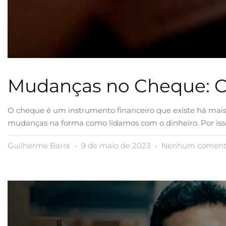
Mudanças no Cheque: O
O cheque é um instrumento financeiro que existe há mais 
mudanças na forma como lidamos com o dinheiro. Por is
Guilherme Barra
9 de maio de 2023
Nenhum coment