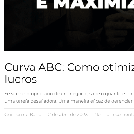
Curva ABC: Como otimiz
lucros
Se você é proprietário de um negócio, sabe o quanto é im
uma tarefa desafiadora. Uma maneira eficaz de gerenciar 
Guilherme Barra
2 de abril de 2023
Nenhum comentá