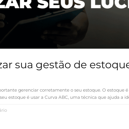
ar sua gestão de estoqu
portante gerenciar corretamente o seu estoque. O estoque é
seu estoque é usar a Curva ABC, uma técnica que ajuda a ide
rio