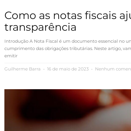
Como as notas fiscais aj
transparência
Introdução A Nota Fiscal é um documento essencial no univ
cumprimento das obrigações tributárias. Neste artigo, vam
emitir
Guilherme Barra
16 de maio de 2023
Nenhum coment