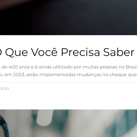
 Que Você Precisa Saber
de 400 anos e é ainda utilizado por muitas pessoas no Brasi
so, em 2023, serão implementadas mudanças no cheque que
ário