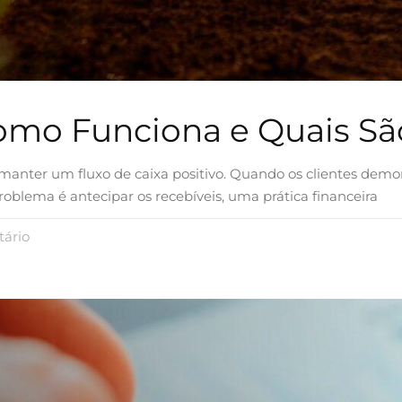
Como Funciona e Quais Sã
anter um fluxo de caixa positivo. Quando os clientes demor
oblema é antecipar os recebíveis, uma prática financeira
ário