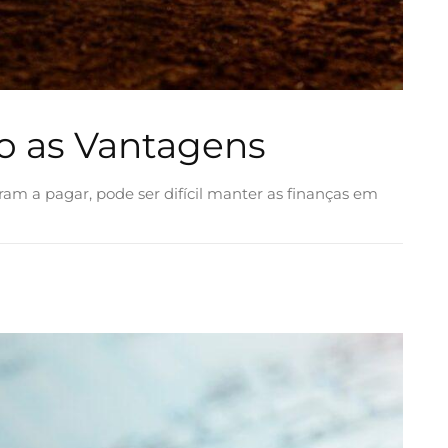
o as Vantagens
am a pagar, pode ser difícil manter as finanças em