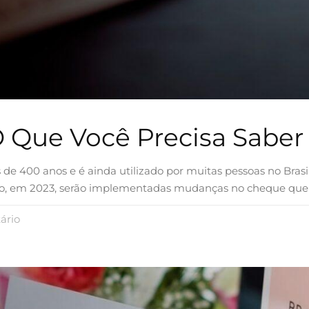
 Que Você Precisa Saber
de 400 anos e é ainda utilizado por muitas pessoas no Brasi
so, em 2023, serão implementadas mudanças no cheque que
ário