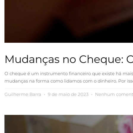
Mudanças no Cheque: O
O cheque é um instrumento financeiro que existe há mais 
mudanças na forma como lidamos com o dinheiro. Por is
Guilherme Barra
9 de maio de 2023
Nenhum coment