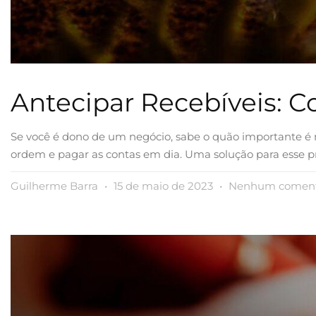
Antecipar Recebíveis: 
Se você é dono de um negócio, sabe o quão importante é m
ordem e pagar as contas em dia. Uma solução para esse pr
Guilherme Barra
15 de maio de 2023
Nenhum coment