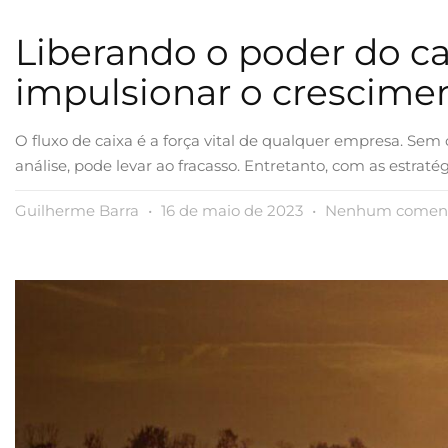
Liberando o poder do cap
impulsionar o crescime
O fluxo de caixa é a força vital de qualquer empresa. Sem
análise, pode levar ao fracasso. Entretanto, com as estrat
Guilherme Barra
16 de maio de 2023
Nenhum coment