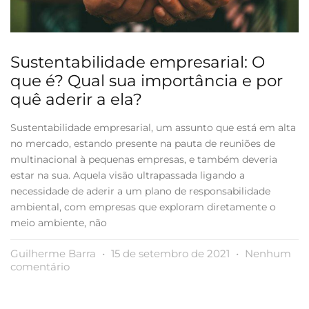
Sustentabilidade empresarial: O
que é? Qual sua importância e por
quê aderir a ela?
Sustentabilidade empresarial, um assunto que está em alta
no mercado, estando presente na pauta de reuniões de
multinacional à pequenas empresas, e também deveria
estar na sua. Aquela visão ultrapassada ligando a
necessidade de aderir a um plano de responsabilidade
ambiental, com empresas que exploram diretamente o
meio ambiente, não
Guilherme Barra
15 de setembro de 2021
Nenhum
comentário