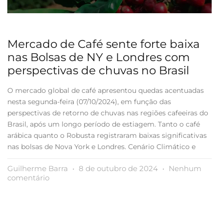
Mercado de Café sente forte baixa
nas Bolsas de NY e Londres com
perspectivas de chuvas no Brasil
O mercado global de café apresentou quedas acentuadas
nesta segunda-feira (07/10/2024), em função das
perspectivas de retorno de chuvas nas regiões cafeeiras do
Brasil, após um longo período de estiagem. Tanto o café
arábica quanto o Robusta registraram baixas significativas
nas bolsas de Nova York e Londres. Cenário Climático e
Guilherme Barra
8 de outubro de 2024
Nenhum
comentário