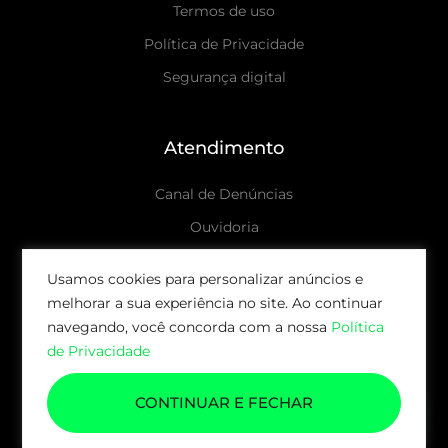
Termos de uso
Política de Privacidade
Segurança digital
Atendimento
Canal de Denúncias
Ouvidoria
Canais de atendimento
Usamos cookies para personalizar anúncios e
melhorar a sua experiência no site. Ao continuar
© 2026 AUDAX CAPITAL | TODOS OS DIREITOS
navegando, você concorda com a nossa
Política
RESERVADOS.
de Privacidade
CONTINUAR E FECHAR