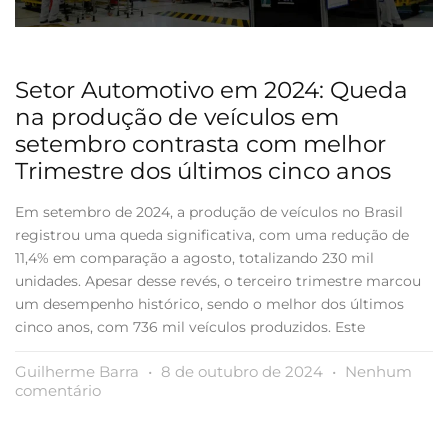
Setor Automotivo em 2024: Queda
na produção de veículos em
setembro contrasta com melhor
Trimestre dos últimos cinco anos
Em setembro de 2024, a produção de veículos no Brasil
registrou uma queda significativa, com uma redução de
11,4% em comparação a agosto, totalizando 230 mil
unidades. Apesar desse revés, o terceiro trimestre marcou
um desempenho histórico, sendo o melhor dos últimos
cinco anos, com 736 mil veículos produzidos. Este
Guilherme Barra
8 de outubro de 2024
Nenhum
comentário