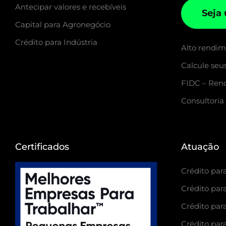
Antecipar valores e recebíveis
Seja
Capital para Agronegócio
Crédito para Indústria
Alto rendi
Calcule seu
FIDC – Rend
Consultoria
Certificados
Atuação
Crédito para
Crédito para
Crédito para
Crédito par