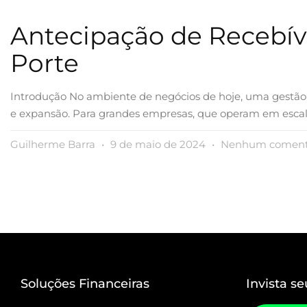
Antecipação de Recebí
Porte
Introdução No ambiente de negócios de hoje, uma gestão 
e expansão. Para grandes empresas, que operam em escala
Guilherme Barra
9 de maio de 2024
Nenhum coment
Soluções Financeiras
Invista se