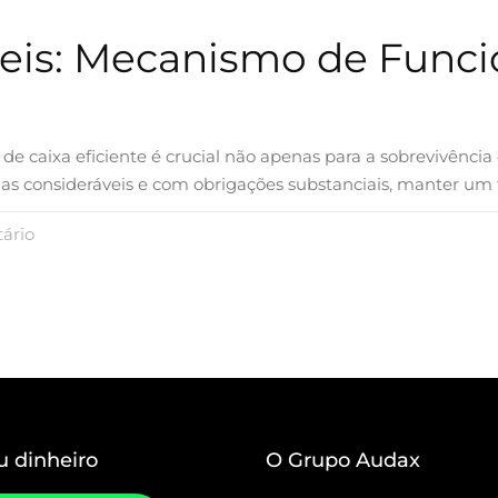
veis: Mecanismo de Func
de caixa eficiente é crucial não apenas para a sobrevivên
s consideráveis e com obrigações substanciais, manter um f
ário
u dinheiro
O Grupo Audax