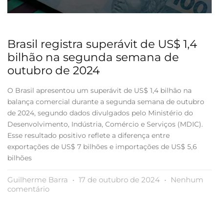
Brasil registra superávit de US$ 1,4
bilhão na segunda semana de
outubro de 2024
O Brasil apresentou um superávit de US$ 1,4 bilhão na
balança comercial durante a segunda semana de outubro
de 2024, segundo dados divulgados pelo Ministério do
Desenvolvimento, Indústria, Comércio e Serviços (MDIC).
Esse resultado positivo reflete a diferença entre
exportações de US$ 7 bilhões e importações de US$ 5,6
bilhões
Guilherme Barra
17 de outubro de 2024
Nenhum
comentário