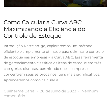
Como Calcular a Curva ABC:
Maximizando a Eficiência do
Controle de Estoque
Introdução Neste artigo, exploraremos um método
eficiente e amplamente utilizado para otimizar o controle
de estoque nas empresas – a Curva ABC. Essa ferramenta
de gerenciamento classifica os itens de estoque em três
categorias distintas, permitindo que as empresas
concentrem seus esforços nos itens mais significativos.
Aprenderemos como calcular a
Guilherme Barra
20 de julho de 2023
Nenhum
comentário