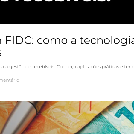
 em FIDC: como a tecnolog
s
na a gestão de recebíveis. Conheça aplicações práticas e te
entário