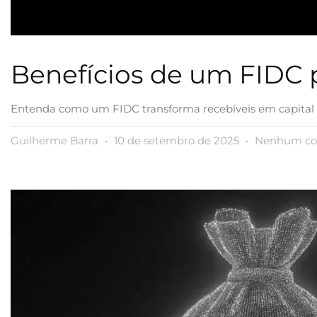
Benefícios de um FIDC p
Entenda como um FIDC transforma recebíveis em capital ime
Guilherme Barra
10 de setembro de 2025
Nenhum co