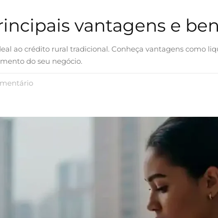
incipais vantagens e ben
eal ao crédito rural tradicional. Conheça vantagens como liq
cimento do seu negócio.
mentário