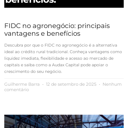
FIDC no agronegócio: principais
vantagens e benefícios
Descubra por que o FIDC no agronegócio é a alternativa
ideal ao crédito rural tradicional. Conheça vantagens como
liquidez imediata, flexibilidade e acesso ao mercado de
capitais e saiba como a Audax Capital pode apoiar o
crescimento do seu negócio.
Guilherme Barra
12 de setembro de 2025
Nenhum
comentário