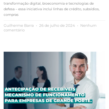
transformação digital, bioeconomia e tecnologias de
defesa – essa iniciativa inclui linhas de crédito, subsídios,
compras
Guilherme Barra
26 de julho de 2024
Nenhum
comentário