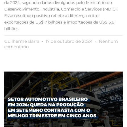
de 2024, segundo dados divulgados pelo Ministério do
Desenvolvimento, Indústria, Comércio e Serviços (MDIC).
Esse resultado positivo reflete a diferença entre
exportações de US$ 7 bilhões e importações de US$ 5,6
bilhões
Guilherme Barra
17 de outubro de 2024
Nenhum
comentário