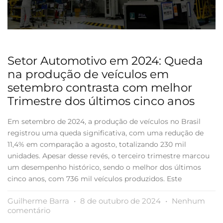
Setor Automotivo em 2024: Queda
na produção de veículos em
setembro contrasta com melhor
Trimestre dos últimos cinco anos
Em setembro de 2024, a produção de veículos no Brasil
registrou uma queda significativa, com uma redução de
11,4% em comparação a agosto, totalizando 230 mil
unidades. Apesar desse revés, o terceiro trimestre marcou
um desempenho histórico, sendo o melhor dos últimos
cinco anos, com 736 mil veículos produzidos. Este
Guilherme Barra
8 de outubro de 2024
Nenhum
comentário