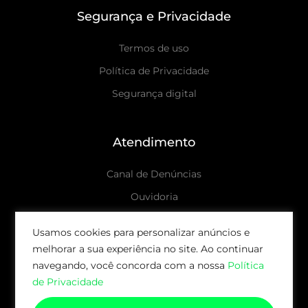
Segurança e Privacidade
Termos de uso
Política de Privacidade
Segurança digital
Atendimento
Canal de Denúncias
Ouvidoria
Canais de atendimento
Usamos cookies para personalizar anúncios e
melhorar a sua experiência no site. Ao continuar
© 2026 AUDAX CAPITAL | TODOS OS DIREITOS
navegando, você concorda com a nossa
Política
RESERVADOS.
de Privacidade