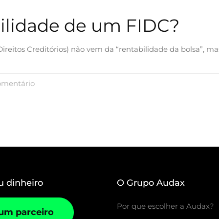
ilidade de um FIDC?
eitos Creditórios) não vem da “rentabilidade da bolsa”, ma
mentário
u dinheiro
O Grupo Audax
Por que escolher a Audax?
 um parceiro