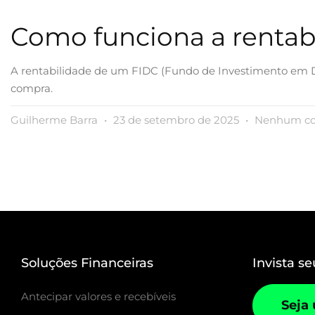
Como funciona a rentab
A rentabilidade de um FIDC (Fundo de Investimento em Dir
compra.
Guilherme Barra
23 de setembro de 2025
Nenhum co
Soluções Financeiras
Invista se
Antecipar valores e recebíveis
Seja