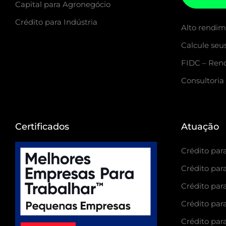
Capital para Agronegócio
Crédito para Indústria
Alto rendi
Calcule seu
FIDC – Rend
Consultoria
Certificados
Atuação
Crédito para
Crédito para
Crédito para
Crédito par
Crédito par