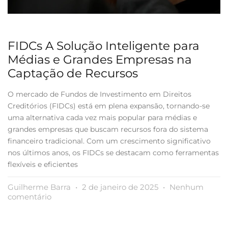
FIDCs A Solução Inteligente para
Médias e Grandes Empresas na
Captação de Recursos
O mercado de Fundos de Investimento em Direitos
Creditórios (FIDCs) está em plena expansão, tornando-se
uma alternativa cada vez mais popular para médias e
grandes empresas que buscam recursos fora do sistema
financeiro tradicional. Com um crescimento significativo
nos últimos anos, os FIDCs se destacam como ferramentas
flexíveis e eficientes
Guilherme Barra
2 de janeiro de 2025
Nenhum
comentário