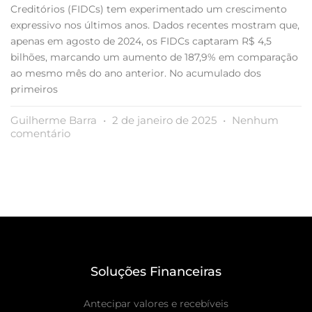
Creditórios (FIDCs) tem experimentado um crescimento
expressivo nos últimos anos. Dados recentes mostram que,
apenas em agosto de 2024, os FIDCs captaram R$ 4,5
bilhões, marcando um aumento de 187,9% em comparação
ao mesmo mês do ano anterior. No acumulado dos
primeiros
Guilherme Barra
2 de janeiro de 2025
Nenhum
comentário
Soluções Financeiras
Antecipar valores e recebíveis