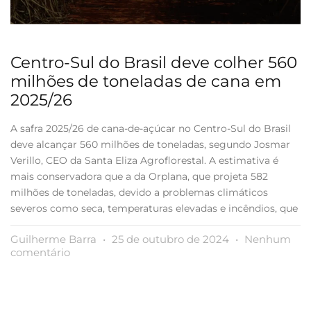
Centro-Sul do Brasil deve colher 560
milhões de toneladas de cana em
2025/26
A safra 2025/26 de cana-de-açúcar no Centro-Sul do Brasil
deve alcançar 560 milhões de toneladas, segundo Josmar
Verillo, CEO da Santa Eliza Agroflorestal. A estimativa é
mais conservadora que a da Orplana, que projeta 582
milhões de toneladas, devido a problemas climáticos
severos como seca, temperaturas elevadas e incêndios, que
Guilherme Barra
25 de outubro de 2024
Nenhum
comentário