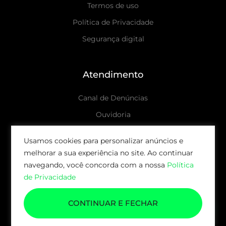
Termos de uso
Política de Privacidade
Segurança digital
Atendimento
Canal de Denúncias
Ouvidoria
Canais de atendimento
Usamos cookies para personalizar anúncios e
melhorar a sua experiência no site. Ao continuar
© 2026 AUDAX CAPITAL | TODOS OS DIREITOS
navegando, você concorda com a nossa
Política
RESERVADOS.
de Privacidade
CONTINUAR E FECHAR