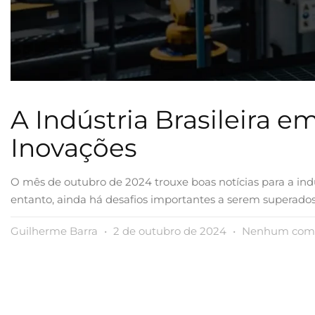
A Indústria Brasileira 
Inovações
O mês de outubro de 2024 trouxe boas notícias para a indús
entanto, ainda há desafios importantes a serem superados. 
Guilherme Barra
2 de outubro de 2024
Nenhum come