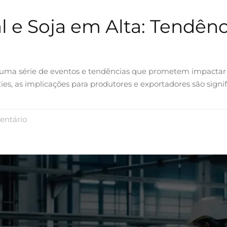
l e Soja em Alta: Tendênc
uma série de eventos e tendências que prometem impactar d
 as implicações para produtores e exportadores são signific
ntário