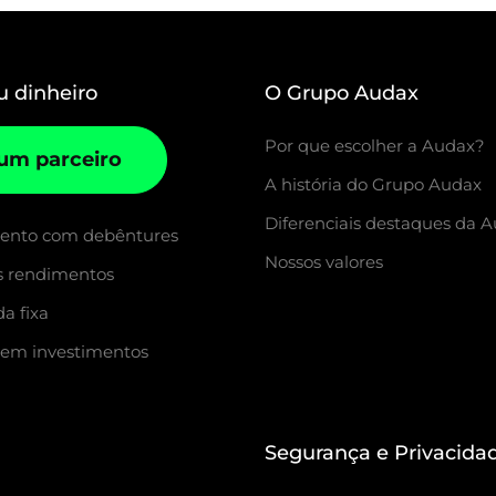
u dinheiro
O Grupo Audax
Por que escolher a Audax?
 um parceiro
A história do Grupo Audax
Diferenciais destaques da 
mento com debêntures
Nossos valores
s rendimentos
a fixa
 em investimentos
Segurança e Privacida