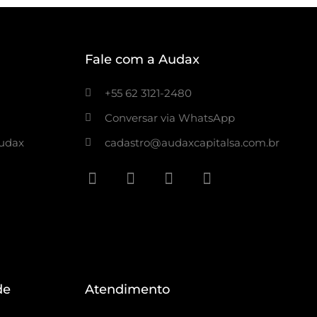
Fale com a Audax
+55 62 3121-2480
Conversar via WhatsApp
Audax
cadastro@audaxcapitalsa.com.br
de
Atendimento