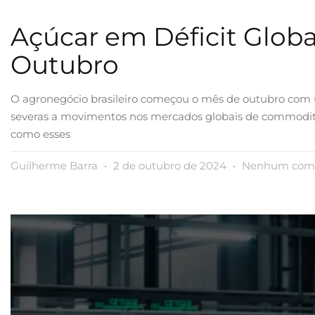
Açúcar em Déficit Globa
Outubro
O agronegócio brasileiro começou o mês de outubro com 
severas a movimentos nos mercados globais de commodities,
como esses
Guilherme Barra
2 de outubro de 2024
Nenhum come