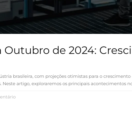
em Outubro de 2024: Cresc
tria brasileira, com projeções otimistas para o crescimento 
Neste artigo, exploraremos os principais acontecimentos no s
ntário