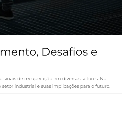
imento, Desafios e
e sinais de recuperação em diversos setores. No
etor industrial e suas implicações para o futuro.