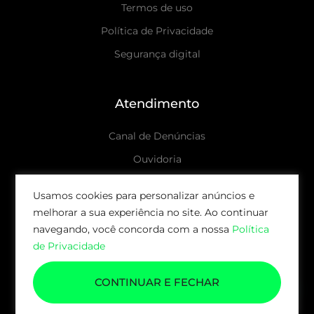
Termos de uso
Política de Privacidade
Segurança digital
Atendimento
Canal de Denúncias
Ouvidoria
Canais de atendimento
Usamos cookies para personalizar anúncios e
melhorar a sua experiência no site. Ao continuar
© 2026 AUDAX CAPITAL | TODOS OS DIREITOS
navegando, você concorda com a nossa
Política
RESERVADOS.
de Privacidade
CONTINUAR E FECHAR