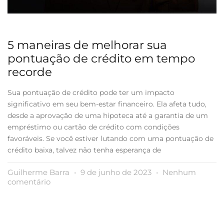
5 maneiras de melhorar sua
pontuação de crédito em tempo
recorde
Sua pontuação de crédito pode ter um impacto
significativo em seu bem-estar financeiro. Ela afeta tudo,
desde a aprovação de uma hipoteca até a garantia de um
empréstimo ou cartão de crédito com condições
favoráveis. Se você estiver lutando com uma pontuação de
crédito baixa, talvez não tenha esperança de
Guilherme Barra
9 de junho de 2023
Nenhum
comentário