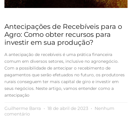
Antecipações de Recebíveis para o
Agro: Como obter recursos para
investir em sua produção?
A antecipação de recebíveis é uma prática financeira
comum em diversos setores, inclusive no agronegócio.
Com a possibilidade de antecipar o recebimento de
pagamentos que serão efetuados no futuro, os produtores
rurais conseguem ter mais capital de giro e investir em
seus negócios. Neste artigo, vamos entender como a
antecipação
Guilherme Barra
18 de abril de 2023
Nenhum
comentário